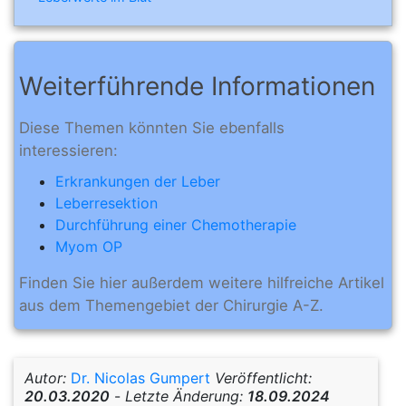
Weiterführende Informationen
Diese Themen könnten Sie ebenfalls
interessieren:
Erkrankungen der Leber
Leberresektion
Durchführung einer Chemotherapie
Myom OP
Finden Sie hier außerdem weitere hilfreiche Artikel
aus dem Themengebiet der Chirurgie A-Z.
Autor:
Dr. Nicolas Gumpert
Veröffentlicht:
20.03.2020
-
Letzte Änderung:
18.09.2024