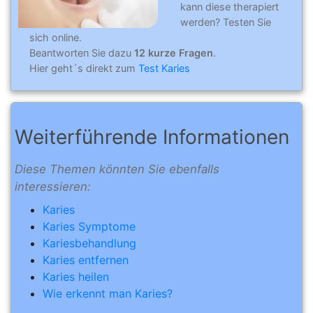
kann diese therapiert
werden? Testen Sie
sich online.
Beantworten Sie dazu
12 kurze Fragen
.
Hier geht´s direkt zum
Test Karies
Weiterführende Informationen
Diese Themen könnten Sie ebenfalls
interessieren:
Karies
Karies Symptome
Kariesbehandlung
Karies entfernen
Karies heilen
Wie erkennt man Karies?