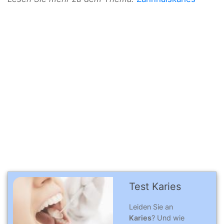
Test Karies
Leiden Sie an
Karies
? Und wie