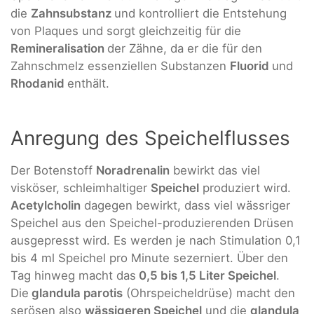
die
Zahnsubstanz
und kontrolliert die Entstehung
von Plaques und sorgt gleichzeitig für die
Remineralisation
der Zähne, da er die für den
Zahnschmelz essenziellen Substanzen
Fluorid
und
Rhodanid
enthält.
Anregung des Speichelflusses
Der Botenstoff
Noradrenalin
bewirkt das viel
visköser, schleimhaltiger
Speichel
produziert wird.
Acetylcholin
dagegen bewirkt, dass viel wässriger
Speichel aus den Speichel-produzierenden Drüsen
ausgepresst wird. Es werden je nach Stimulation 0,1
bis 4 ml Speichel pro Minute sezerniert. Über den
Tag hinweg macht das
0,5 bis 1,5 Liter Speichel
.
Die
glandula parotis
(Ohrspeicheldrüse) macht den
serösen also
wässigeren Speichel
und die
glandula