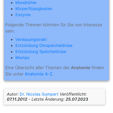
Mundhöhle
Körperflüssigkeiten
Enzyme
Folgende Themen könnten für Sie von Interesse
sein:
Verdauungstrakt
Entzündung Ohrspeicheldrüse
Entzündung Speicheldrüse
Mumps
Eine Übersicht aller Themen der
Anatomie
finden
Sie unter
Anatomie A-Z
.
Autor:
Dr. Nicolas Gumpert
Veröffentlicht:
07.11.2012
-
Letzte Änderung:
25.07.2023