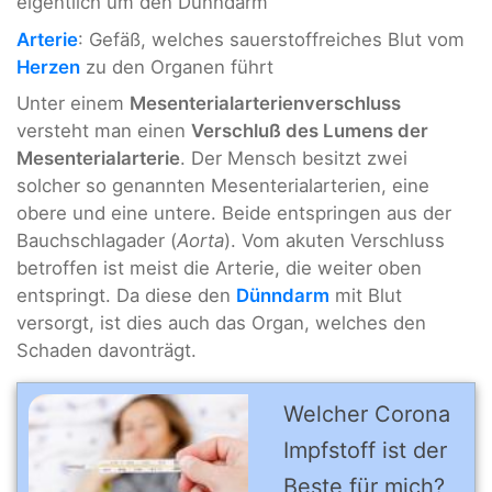
eigentlich um den Dünndarm
Arterie
: Gefäß, welches sauerstoffreiches Blut vom
Herzen
zu den Organen führt
Unter einem
Mesenterialarterienverschluss
versteht man einen
Verschluß des Lumens der
Mesenterialarterie
. Der Mensch besitzt zwei
solcher so genannten Mesenterialarterien, eine
obere und eine untere. Beide entspringen aus der
Bauchschlagader (
Aorta
). Vom akuten Verschluss
betroffen ist meist die Arterie, die weiter oben
entspringt. Da diese den
Dünndarm
mit Blut
versorgt, ist dies auch das Organ, welches den
Schaden davonträgt.
Welcher Corona
Impfstoff ist der
Beste für mich?