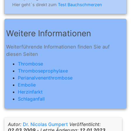
Hier geht`s direkt zum
Test Bauchschmerzen
Weitere Informationen
Weiterführende Informationen finden Sie auf
diesen Seiten
Thrombose
Thromboseprophylaxe
Perianalvenenthrombose
Embolie
Herzinfarkt
Schlaganfall
Autor:
Dr. Nicolas Gumpert
Veröffentlicht:
02.03.2009
-
Letzte Änderung:
12.01.2023