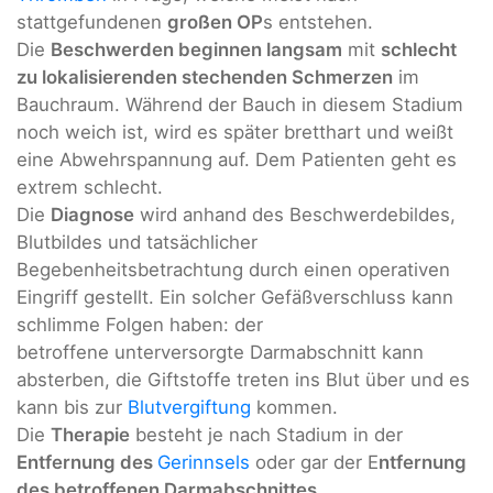
stattgefundenen
großen OP
s entstehen.
Die
Beschwerden beginnen langsam
mit
schlecht
zu lokalisierenden stechenden Schmerzen
im
Bauchraum. Während der Bauch in diesem Stadium
noch weich ist, wird es später bretthart und weißt
eine Abwehrspannung auf. Dem Patienten geht es
extrem schlecht.
Die
Diagnose
wird anhand des Beschwerdebildes,
Blutbildes und tatsächlicher
Begebenheitsbetrachtung durch einen operativen
Eingriff gestellt. Ein solcher Gefäßverschluss kann
schlimme Folgen haben: der
betroffene unterversorgte Darmabschnitt kann
absterben, die Giftstoffe treten ins Blut über und es
kann bis zur
Blutvergiftung
kommen.
Die
Therapie
besteht je nach Stadium in der
Entfernung des
Gerinnsels
oder gar der E
ntfernung
des betroffenen Darmabschnittes.