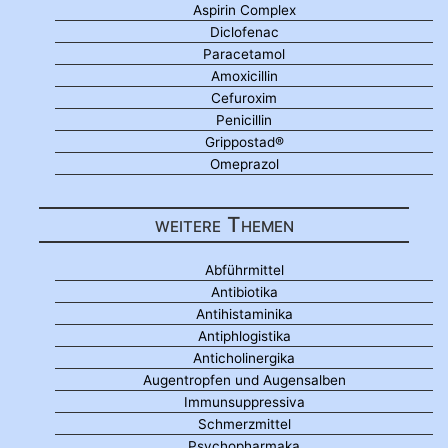
Aspirin Complex
Diclofenac
Paracetamol
Amoxicillin
Cefuroxim
Penicillin
Grippostad®
Omeprazol
weitere Themen
Abführmittel
Antibiotika
Antihistaminika
Antiphlogistika
Anticholinergika
Augentropfen und Augensalben
Immunsuppressiva
Schmerzmittel
Psychopharmaka