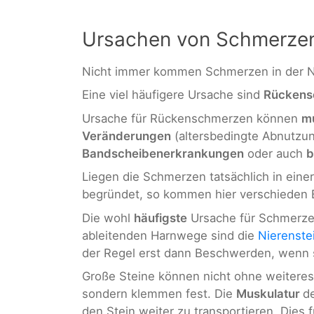
Ursachen von Schmerzen
Nicht immer kommen Schmerzen in der Ni
Eine viel häufigere Ursache sind
Rückens
Ursache für Rückenschmerzen können
m
Veränderungen
(altersbedingte Abnutzu
Bandscheibenerkrankungen
oder auch
b
Liegen die Schmerzen tatsächlich in eine
begründet, so kommen hier verschieden E
Die wohl
häufigste
Ursache für Schmerze
ableitenden Harnwege sind die
Nierenste
der Regel erst dann Beschwerden, wenn 
Große Steine können nicht ohne weiteres 
sondern klemmen fest. Die
Muskulatur
d
den Stein weiter zu transportieren. Dies 