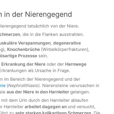
 in der Nierengegend
erengegend tatsächlich von der Niere.
chmerzen
, die in die Flanken ausstrahlen.
uskuläre Verspannungen
,
degenerative
ng),
Knochenbrüche
(Wirbelkörperfrakturen),
ösartige Prozesse
sein.
r
Erkrankung der Niere
oder der
Harnwege
rkrankungen als Ursache in Frage.
n im Bereich der Nierengegend und der
ine
(
Nephrolithiasis
). Nierensteine verursachen in
sie
aus der Niere
in den Harnleiter
gelangen.
mit dem Urin durch den Harnleiter ablaufen
er Harnleiter
arbeitet dagegen an
und versucht,
führt zu
sehr starken kolikartigen Schmerzen
. Die