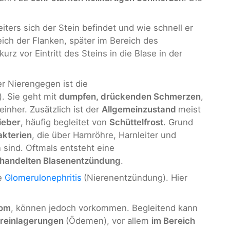
ters sich der Stein befindet und wie schnell er
ich der Flanken, später im Bereich des
rz vor Eintritt des Steins in die Blase in der
r Nierengegen ist die
). Sie geht mit
dumpfen, drückenden Schmerzen
,
 einher. Zusätzlich ist der
Allgemeinzustand
meist
ieber
, häufig begleitet von
Schüttelfrost
. Grund
akterien
, die über Harnröhre, Harnleiter und
 sind. Oftmals entsteht eine
handelten Blasenentzündung
.
ie
Glomerulonephritis
(Nierenentzündung). Hier
tom
, können jedoch vorkommen. Begleitend kann
reinlagerungen
(Ödemen), vor allem
im Bereich