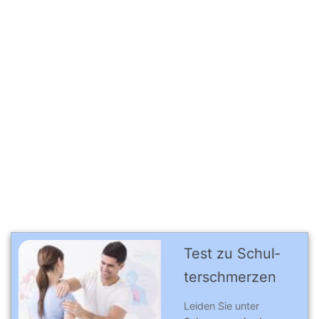
Test zu Schul­
ter­schmer­zen
Leiden Sie unter