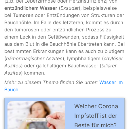
(z.B. bei Leberzirrhose oder Herzinsuffizienz) von
entzündlichem Wasser
(
Exsudat
), beispielsweise
bei
Tumoren
oder Entzündungen von Strukturen der
Bauchhöhle. Im Falle des letzteren, kommt es durch
den tumorösen oder entzündlichen Prozess zu
einem Leck in den Gefäßwänden, sodass Flüssigkeit
aus dem Blut in die Bauchhöhle übertreten kann. Bei
bestimmten Erkrankungen kann es auch zu blutigem
(
hämorrhagischer Aszites
), lymphhaltigem (
chylöser
Aszites
) oder gallehaltigem Bauchwasser (
biliärer
Aszites
) kommen.
Mehr zu diesem Thema finden Sie unter:
Wasser im
Bauch
Welcher Corona
Impfstoff ist der
Beste für mich?