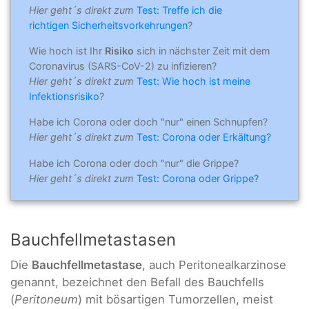
Hier geht´s direkt zum
Test: Treffe ich die
richtigen Sicherheitsvorkehrungen
?
Wie hoch ist Ihr
Risiko
sich in nächster Zeit mit dem
Coronavirus (SARS-CoV-2) zu infizieren?
Hier geht´s direkt zum
Test: Wie hoch ist meine
Infektionsrisiko
?
Habe ich Corona oder doch "nur" einen Schnupfen?
Hier geht´s direkt zum
Test: Corona oder Erkältung?
Habe ich Corona oder doch "nur" die Grippe?
Hier geht´s direkt zum
Test: Corona oder Grippe?
Bauchfellmetastasen
Die
Bauchfellmetastase
, auch Peritonealkarzinose
genannt, bezeichnet den Befall des Bauchfells
(
Peritoneum
) mit bösartigen Tumorzellen, meist