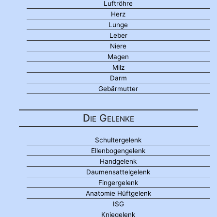
Luftröhre
Herz
Lunge
Leber
Niere
Magen
Milz
Darm
Gebärmutter
Die Gelenke
Schultergelenk
Ellenbogengelenk
Handgelenk
Daumensattelgelenk
Fingergelenk
Anatomie Hüftgelenk
ISG
Kniegelenk