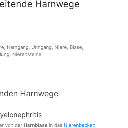
leitende Harnwege
re, Harngang, Uringang, Niere, Blase,
ung, Nierensteine
tenden Harnwege
elonephritis
ger von der
Harnblase
in das
Nierenbecken