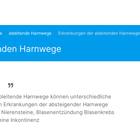
re
ableitende Harnwege
Erkrankungen der ableitenden Harnwege
enden Harnwege
leitende Harnwege können unterschiedliche
n Erkrankungen der absteigender Harnwege
 Nierensteine, Blasenentzündung Blasenkrebs
eine Inkontinenz