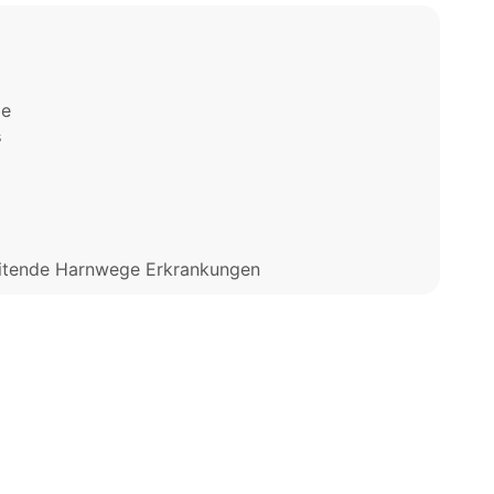
ge
s
eitende Harnwege Erkrankungen