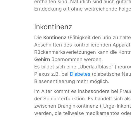
enthalten sind. Natürlich sind auch gutar
Entdeckung oft ohne weitreichende Folge
Inkontinenz
Die
Kontinenz
(Fähigkeit den urin zu hal
Abschnitten des kontrollierenden Apparat
Rückenmarksverletzungen kann die Kontro
Gehirn
übernommen werden.
Es bildet sich eine „Überlaufblase“ (neu
Plexus z.B. bei
Diabetes
(diabetische Neur
Blasenentleerung mehr möglich.
Im Alter kommt es insbesondere bei Fraue
der Sphincterfunktion. Es handelt sich a
zwischen Dranginkontinenz („Urge-Inkont
werden, die teilweise medikamentös oder