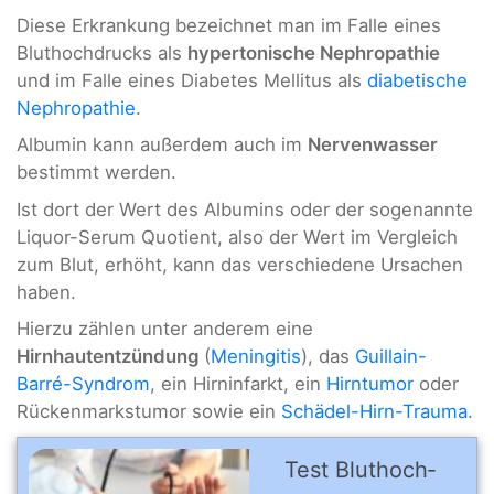
Diese Erkrankung bezeichnet man im Falle eines
Bluthochdrucks als
hypertonische Nephropathie
und im Falle eines Diabetes Mellitus als
diabetische
Nephropathie
.
Albumin kann außerdem auch im
Nervenwasser
bestimmt werden.
Ist dort der Wert des Albumins oder der sogenannte
Liquor-Serum Quotient, also der Wert im Vergleich
zum Blut, erhöht, kann das verschiedene Ursachen
haben.
Hierzu zählen unter anderem eine
Hirnhautentzündung
(
Meningitis
), das
Guillain-
Barré-Syndrom
, ein Hirninfarkt, ein
Hirntumor
oder
Rückenmarkstumor sowie ein
Schädel-Hirn-Trauma
.
Test Blut­hoch­