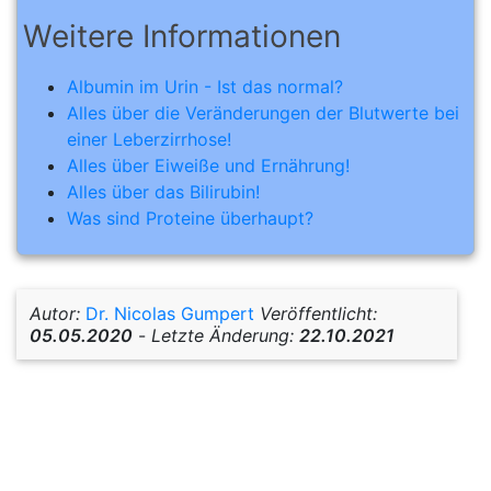
Weitere Informationen
Albumin im Urin - Ist das normal?
Alles über die Veränderungen der Blutwerte bei
einer Leberzirrhose!
Alles über Eiweiße und Ernährung!
Alles über das Bilirubin!
Was sind Proteine überhaupt?
Autor:
Dr. Nicolas Gumpert
Veröffentlicht:
05.05.2020
-
Letzte Änderung:
22.10.2021