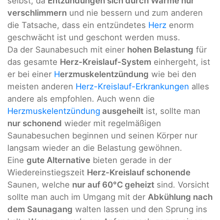
selbst, da
Entzündungen sich durch Wärme nur
verschlimmern
und nie bessern und zum anderen
die Tatsache, dass ein entzündetes
Herz
enorm
geschwächt ist und geschont werden muss.
Da der Saunabesuch mit einer
hohen Belastung
für
das gesamte
Herz-Kreislauf-System
einhergeht, ist
er bei einer
H
erzmuskelentzündung
wie bei den
meisten anderen
Herz-Kreislauf-Erkrankungen
alles
andere als empfohlen. Auch wenn die
Herzmuskelentzündung
ausgeheilt
ist, sollte man
nur schonend
wieder mit regelmäßigen
Saunabesuchen beginnen und seinen Körper nur
langsam wieder an die Belastung gewöhnen.
Eine
gute Alternative
bieten gerade in der
Wiedereinstiegszeit
Herz-Kreislauf schonende
Saunen, welche
nur auf 60°C geheizt
sind. Vorsicht
sollte man auch im Umgang mit der
Abkühlung nach
dem Saunagang
walten lassen und den Sprung ins