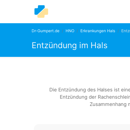
Dr-Gumpert.de
HNO
Erkrankungen Hals
Entz
Entzündung im Hals
Die Entzündung des Halses ist eine
Entzündung der Rachenschleim
Zusammenhang mi