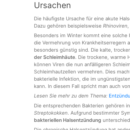
Ursachen
Die häufigste Ursache für eine akute Hal
Dazu gehören beispielsweise
Rhinoviren
Besonders im Winter kommt eine solche In
die Vermehrung von Krankheitserregern 
besonders günstig sind. Die kalte, trocken
der Schleimhäute
. Die trockene, warme H
können Viren die nun anfälligeren Schlei
Schleimhautzellen vermehren. Dies macht 
bakterielle Infektion, die im ungünstigsten
kann. In diesem Fall spricht man auch vo
Lesen Sie mehr zu dem Thema:
Entzünd
Die entsprechenden Bakterien gehören in
Streptokokken
. Aufgrund bestimmter Sy
bakteriellen Halsentzündung
unterschied
Die
chronische
Halsentzündung hat ander