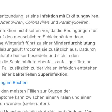
sentzündung ist eine
Infektion mit Erkältungsviren
.
,
Adenoviren
,
Coronaviren
und
Paramyxoviren
.
fektion nicht selten vor, da die Bedingungen für
auf den menschlichen Schleimhäuten dann
e Winterluft führt zu einer
Minderdurchblutung
eizungsluft trocknet sie zusätzlich aus. Dadurch
mhäute besser besiedeln und sich in den
die Schleimhäute ebenfalls anfälliger für eine
 Fall zusätzlich zu der viralen Infektion entstehen
n einer
bakteriellen Superinfektion
.
ung im Rachen
 den meisten Fällen zur Gruppe der
mptome kann zwischen einer
viralen
und einer
en werden (siehe unten).
e Ursachen als die akute Halsentzündung. Von