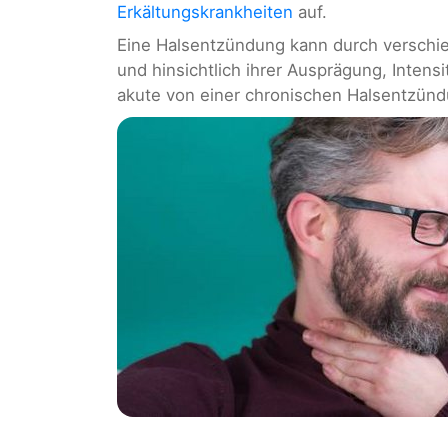
Erkältungskrankheiten
auf.
Eine Halsentzündung kann durch verschi
und hinsichtlich ihrer Ausprägung, Intens
akute von einer chronischen Halsentzün