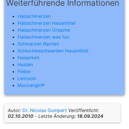
Weiterführende Informationen
Halsschmerzen
Halsschmerzen Hausmittel
Halsschmerzen Ursache
Halsschmerzen was tun
Schmerzen Rachen
Schluckbeschwerden Hausmittel
Heiserkeit
Husten
Fieber
Lemocin
Mucoangin®
Autor:
Dr. Nicolas Gumpert
Veröffentlicht:
02.10.2010
-
Letzte Änderung:
18.09.2024