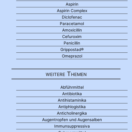
Aspirin
Aspirin Complex
Diclofenac
Paracetamol
Amoxicillin
Cefuroxim
Penicillin
Grippostad®
Omeprazol
weitere Themen
Abführmittel
Antibiotika
Antihistaminika
Antiphlogistika
Anticholinergika
Augentropfen und Augensalben
Immunsuppressiva