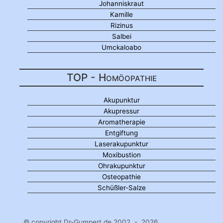
Johanniskraut
Kamille
Rizinus
Salbei
Umckaloabo
TOP - Homöopathie
Akupunktur
Akupressur
Aromatherapie
Entgiftung
Laserakupunktur
Moxibustion
Ohrakupunktur
Osteopathie
Schüßler-Salze
© copyright Dr-Gumpert.de 2002 - 2026