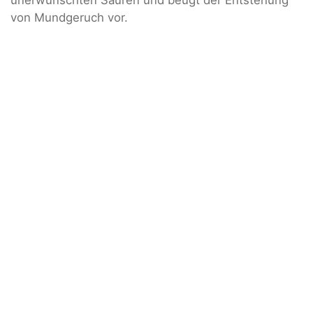
unerwünschten Säuren und beugt der Entstehung
von Mundgeruch vor.