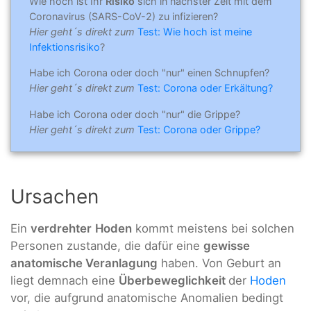
Wie hoch ist Ihr
Risiko
sich in nächster Zeit mit dem
Coronavirus (SARS-CoV-2) zu infizieren?
Hier geht´s direkt zum
Test: Wie hoch ist meine
Infektionsrisiko
?
Habe ich Corona oder doch "nur" einen Schnupfen?
Hier geht´s direkt zum
Test: Corona oder Erkältung?
Habe ich Corona oder doch "nur" die Grippe?
Hier geht´s direkt zum
Test: Corona oder Grippe?
Ursachen
Ein
verdrehter
Hoden
kommt meistens bei solchen
Personen zustande, die dafür eine
gewisse
anatomische Veranlagung
haben. Von Geburt an
liegt demnach eine
Überbeweglichkeit
der
Hoden
vor, die aufgrund anatomische Anomalien bedingt