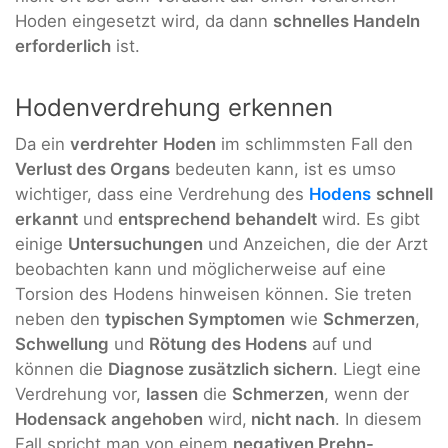
Hoden eingesetzt wird, da dann
schnelles Handeln
erforderlich
ist.
Hodenverdrehung erkennen
Da ein
verdrehter
Hoden
im schlimmsten Fall den
Verlust des Organs
bedeuten kann, ist es umso
wichtiger, dass eine Verdrehung des
Hodens
schnell
erkannt
und
entsprechend behandelt
wird. Es gibt
einige
Untersuchungen
und Anzeichen, die der Arzt
beobachten kann und möglicherweise auf eine
Torsion des Hodens hinweisen können. Sie treten
neben den
typischen Symptomen
wie
Schmerzen
,
Schwellung
und
Rötung des Hodens
auf und
können die
Diagnose zusätzlich sichern
. Liegt eine
Verdrehung vor,
lassen
die
Schmerzen
, wenn der
Hodensack angehoben
wird,
nicht nach
. In diesem
Fall spricht man von einem
negativen Prehn-