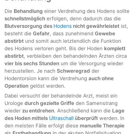
Die
Behandlung
einer Verdrehung des Hodens sollte
schnellstmöglich
erfolgen, denn dadurch das die
Blutversorgung des
Hodens
nicht gewährleistet
ist,
besteht die
Gefahr
, dass zunehmend
Gewebe
abstirbt
und somit auch letztendlich die Funktion
des Hodens verloren geht. Bis der Hoden
komplett
abstirbt
, verbleiben den behandelnden Ärzten circa
vier bis sechs Stunden
um die Versorgung wieder
herzustellen. Je nach
Schweregrad
der
Hodentorsion kann die Verdrehung
auch ohne
Operation
gelöst werden.
Dabei versucht der behandelnde Arzt, meist ein
Urologe
durch gezielte Griffe
den Samenstrang
wieder
zu entdrehen
. Anschließend kann die
Lage
des Hoden mittels
Ultraschall
überprüft
werden. In
den meisten Fälle erfolgt diese
manuelle Therapie
als
Erstbehandlung
in der akuten Notfallsituation.