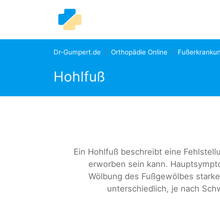
Dr-Gumpert.de
Orthopädie Online
Fußerkranku
Hohlfuß
Ein Hohlfuß beschreibt eine Fehlste
erworben sein kann. Hauptsympto
Wölbung des Fußgewölbes starke 
unterschiedlich, je nach Sc