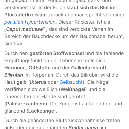
umgebaut, in ihrer Funktion eingeschränkt und
verkleinert ist. In der Folge
staut sich das Blut im
Pfortaderkreislauf
zurück und man spricht von einer
portalen Hypertension
. Dieser Rückstau ist als
„
Caput medusae
“ , das sind verdickte Venen im
Bereich der Bauchdecke um den Bauchnabel herum,
sichtbar.
Durch den
gestörten Stoffwechsel
und die fehlende
Entgiftungsfunktion der Leber sammeln sich
Hormone
,
Giftstoffe
und der
Gallenfarbstoff
Bilirubin
im Körper an. Durch das Bilirubin wird die
Haut gelb
(
Ikterus
oder
Gelbsucht
). Die Nägel
verfärben sich weißlich (
Weißnägel
) und die
Innenseiten der Hände sind gerötet
(
Palmarexanthem
). Die Zunge ist auffallend rot und
glänzend (
Lackzunge
).
Durch die geänderten Blutdruckverhältnisse treten
außerdem die sogenannten
Spider naevi
am