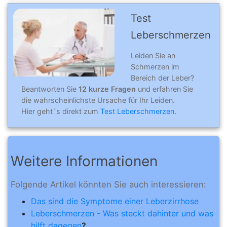
Test
Leberschmerzen
Leiden Sie an
Schmerzen im
Bereich der Leber?
Beantworten Sie
12 kurze Fragen
und erfahren Sie
die wahrscheinlichste Ursache für Ihr Leiden.
Hier geht´s direkt zum
Test Leberschmerzen.
Weitere Informationen
Folgende Artikel könnten Sie auch interessieren:
Das sind die Symptome einer Leberzirrhose
Leberschmerzen - Was steckt dahinter und was
hilft dagegen
?