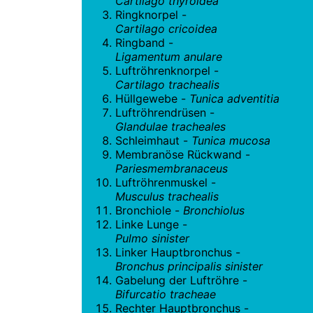
Cartilago thyroidea
Ringknorpel -
Cartilago cricoidea
Ringband -
Ligamentum anulare
Luftröhrenknorpel -
Cartilago trachealis
Hüllgewebe -
Tunica adventitia
Luftröhrendrüsen -
Glandulae tracheales
Schleimhaut -
Tunica mucosa
Membranöse Rückwand -
Pariesmembranaceus
Luftröhrenmuskel -
Musculus trachealis
Bronchiole -
Bronchiolus
Linke Lunge -
Pulmo sinister
Linker Hauptbronchus -
Bronchus principalis sinister
Gabelung der Luftröhre -
Bifurcatio tracheae
Rechter Hauptbronchus -