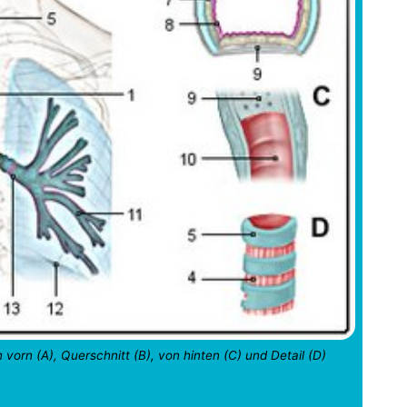
 vorn (A), Querschnitt (B), von hinten (C) und Detail (D)