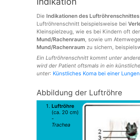
Indikation
Die
Indikationen des Luftröhrenschnittes
Luftröhrenschnitt beispielsweise bei
Verl
Kleinspielzeug, wie es bei Kindern oft der 
Mund/Rachenraum
, sowie um Atemwege
Mund/Rachenraum
zu sichern, beispiels
Ein Luftröhrenschnitt kommt unter ander
wird der Patient oftsmals in ein künstli
unter
:
Künstliches Koma bei einer Lunge
Abbildung der Luftröhre
Luftröhre
(ca. 20 cm)
-
Trachea