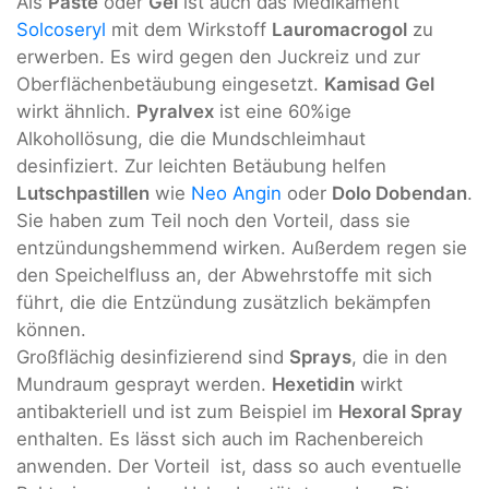
Als
Paste
oder
Gel
ist auch das Medikament
Solcoseryl
mit dem Wirkstoff
Lauromacrogol
zu
erwerben. Es wird gegen den Juckreiz und zur
Oberflächenbetäubung eingesetzt.
Kamisad Gel
wirkt ähnlich.
Pyralvex
ist eine 60%ige
Alkohollösung, die die Mundschleimhaut
desinfiziert. Zur leichten Betäubung helfen
Lutschpastillen
wie
Neo Angin
oder
Dolo Dobendan
.
Sie haben zum Teil noch den Vorteil, dass sie
entzündungshemmend wirken. Außerdem regen sie
den Speichelfluss an, der Abwehrstoffe mit sich
führt, die die Entzündung zusätzlich bekämpfen
können.
Großflächig desinfizierend sind
Sprays
, die in den
Mundraum gesprayt werden.
Hexetidin
wirkt
antibakteriell und ist zum Beispiel im
Hexoral Spray
enthalten. Es lässt sich auch im Rachenbereich
anwenden. Der Vorteil ist, dass so auch eventuelle