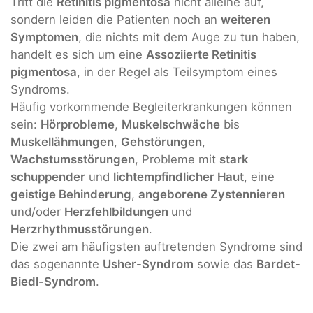
Tritt die
Retinitis pigmentosa
nicht alleine auf,
sondern leiden die Patienten noch an
weiteren
Symptomen
, die nichts mit dem Auge zu tun haben,
handelt es sich um eine
Assoziierte Retinitis
pigmentosa
, in der Regel als Teilsymptom eines
Syndroms.
Häufig vorkommende Begleiterkrankungen können
sein:
Hörprobleme
,
Muskelschwäche
bis
Muskellähmungen
,
Gehstörungen
,
Wachstumsstörungen
, Probleme mit
stark
schuppender
und
lichtempfindlicher Haut
, eine
geistige Behinderung
,
angeborene Zystennieren
und/oder
Herzfehlbildungen
und
Herzrhythmusstörungen
.
Die zwei am häufigsten auftretenden Syndrome sind
das sogenannte
Usher-Syndrom
sowie das
Bardet-
Biedl-Syndrom
.