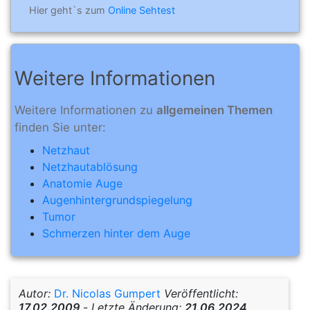
Hier geht`s zum
Online Sehtest
Weitere Informationen
Weitere Informationen zu
allgemeinen Themen
finden Sie unter:
Netzhaut
Netzhautablösung
Anatomie Auge
Augenhintergrundspiegelung
Tumor
Schmerzen hinter dem Auge
Autor:
Dr. Nicolas Gumpert
Veröffentlicht:
17.02.2009
-
Letzte Änderung:
21.06.2024