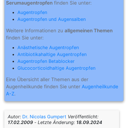
Serumaugentropfen
finden Sie unter:
Augentropfen
Augentropfen und Augensalben
Weitere Informationen zu
allgemeinen Themen
finden Sie unter:
Anästhetische Augentropfen
Antibiotikahaltige Augentropfen
Augentropfen Betablocker
Glucocorticoidhaltige Augentropfen
Eine Übersicht aller Themen aus der
Augenheilkunde finden Sie unter
Augenheilkunde
A-Z
.
Autor:
Dr. Nicolas Gumpert
Veröffentlicht:
17.02.2009
-
Letzte Änderung:
18.09.2024