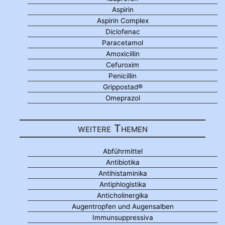
Aspirin
Aspirin Complex
Diclofenac
Paracetamol
Amoxicillin
Cefuroxim
Penicillin
Grippostad®
Omeprazol
weitere Themen
Abführmittel
Antibiotika
Antihistaminika
Antiphlogistika
Anticholinergika
Augentropfen und Augensalben
Immunsuppressiva