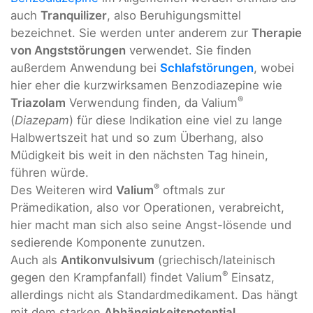
auch
Tranquilizer
, also Beruhigungsmittel
bezeichnet. Sie werden unter anderem zur
Therapie
von Angststörungen
verwendet. Sie finden
außerdem Anwendung bei
Schlafstörungen
, wobei
hier eher die kurzwirksamen Benzodiazepine wie
®
Triazolam
Verwendung finden, da Valium
(
Diazepam
) für diese Indikation eine viel zu lange
Halbwertszeit hat und so zum Überhang, also
Müdigkeit bis weit in den nächsten Tag hinein,
führen würde.
®
Des Weiteren wird
Valium
oftmals zur
Prämedikation, also vor Operationen, verabreicht,
hier macht man sich also seine Angst-lösende und
sedierende Komponente zunutzen.
Auch als
Antikonvulsivum
(griechisch/lateinisch
®
gegen den Krampfanfall) findet Valium
Einsatz,
allerdings nicht als Standardmedikament. Das hängt
mit dem starken
Abhängigkeitspotential