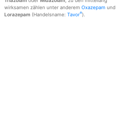
Triazolam
oder
Midazolam
, zu den mittellang
wirksamen zählen unter anderem
Oxazepam
und
®
Lorazepam
(Handelsname:
Tavor
).