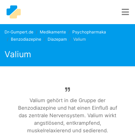
Dr-Gumpert.de
Medikamente
Psychopharmaka
Benzodiazepine
Diazepam
Valium
Valium
Valium gehört in die Gruppe der
Benzodiazepine und hat einen Einfluß auf
das zentrale Nervensystem. Valium wirkt
angstlösend, entkrampfend,
muskelrelaxierend und sedierend.