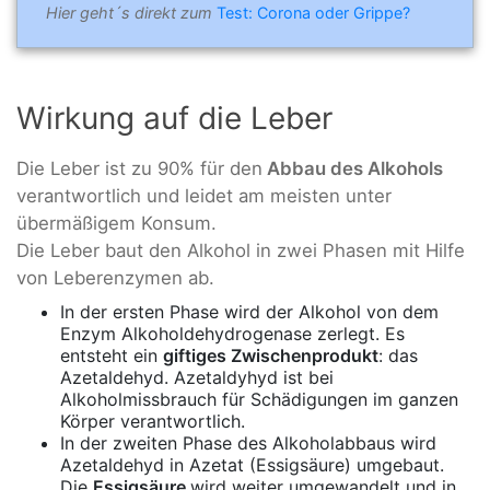
Hier geht´s direkt zum
Test: Corona oder Grippe?
Wirkung auf die Leber
Die Leber ist zu 90% für den
Abbau des Alkohols
verantwortlich und leidet am meisten unter
übermäßigem Konsum.
Die Leber baut den Alkohol in zwei Phasen mit Hilfe
von Leberenzymen ab.
In der ersten Phase wird der Alkohol von dem
Enzym Alkoholdehydrogenase zerlegt. Es
entsteht ein
giftiges Zwischenprodukt
: das
Azetaldehyd. Azetaldyhyd ist bei
Alkoholmissbrauch für Schädigungen im ganzen
Körper verantwortlich.
In der zweiten Phase des Alkoholabbaus wird
Azetaldehyd in Azetat (Essigsäure) umgebaut.
Die
Essigsäure
wird weiter umgewandelt und in