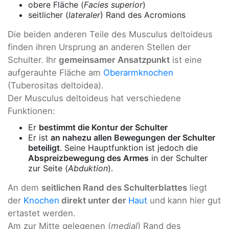
obere Fläche (
Facies superior
)
seitlicher (
lateraler
) Rand des Acromions
Die beiden anderen Teile des Musculus deltoideus
finden ihren Ursprung an anderen Stellen der
Schulter. Ihr
gemeinsamer Ansatzpunkt
ist eine
aufgerauhte Fläche am
Oberarmknochen
(Tuberositas deltoidea).
Der Musculus deltoideus hat verschiedene
Funktionen:
Er
bestimmt die Kontur der Schulter
Er ist
an nahezu allen Bewegungen der Schulter
beteiligt
. Seine Hauptfunktion ist jedoch die
Abspreizbewegung des Armes
in der Schulter
zur Seite (
Abduktion
).
An dem
seitlichen Rand des Schulterblattes
liegt
der
Knochen
direkt unter der
Haut
und kann hier gut
ertastet werden.
Am zur Mitte gelegenen (
medial
) Rand des