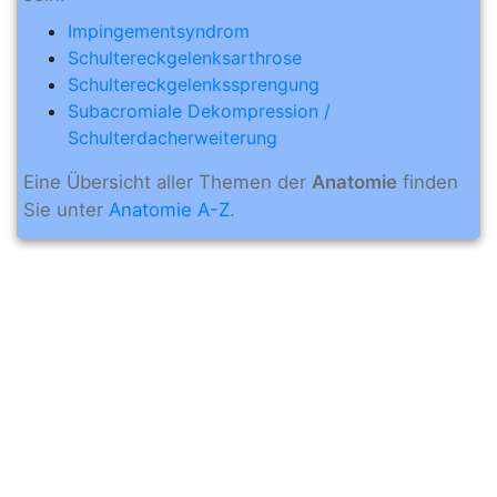
Impingementsyndrom
Schultereckgelenksarthrose
Schultereckgelenkssprengung
Subacromiale Dekompression /
Schulterdacherweiterung
Eine Übersicht aller Themen der
Anatomie
finden
Sie unter
Anatomie A-Z
.