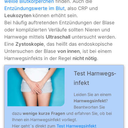
weiße Blutkörperchen
finden. Auch die
Entzündungswerte im Blut
, also CRP und
Leukozyten
können erhöht sein.
Bei häufig auftretenden Entzündungen der Blase
oder komplizierten Verläufe sollten Nieren und
Harnwege mittels
Ultraschall
untersucht werden.
Eine
Zystoskopie
, das heißt das endoskopische
Untersuchen der Blase
von innen
, ist bei einem
Harnwegsinfekts in der Regel
nicht nötig
.
Test Harn­wegs­
in­fekt
Leiden Sie an einem
Harnwegsinfekt
?
Beantworten Sie
dazu
wenige kurze Fragen
und erfahren Sie, ob bei
Ihnen ein Harnwegsinfekt vorliegt.
Hier geht´s direkt zum
Test Harnwegsinfekt