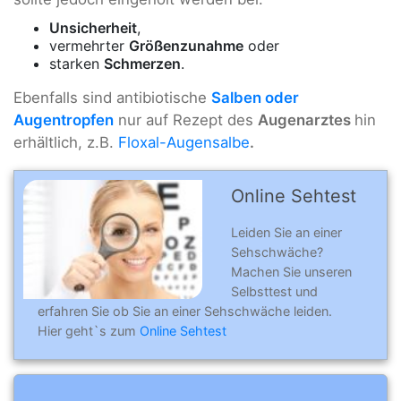
Unsicherheit
,
vermehrter
Größenzunahme
oder
starken
Schmerzen
.
Ebenfalls sind antibiotische
Salben oder
Augentropfen
nur auf Rezept des
Augenarztes
hin
erhältlich, z.B.
Floxal-Augensalbe
.
Online Sehtest
Leiden Sie an einer
Sehschwäche?
Machen Sie unseren
Selbsttest und
erfahren Sie ob Sie an einer Sehschwäche leiden.
Hier geht`s zum
Online Sehtest