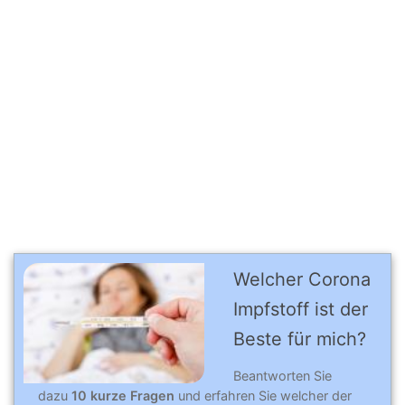
Welcher Corona
Impfstoff ist der
Beste für mich?
Beantworten Sie
dazu
10 kurze Fragen
und erfahren Sie welcher der