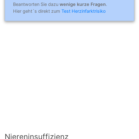
Beantworten Sie dazu
wenige kurze Fragen
.
Hier geht´s direkt zum
Test Herzinfarktrisiko
Niereninsuffizienz