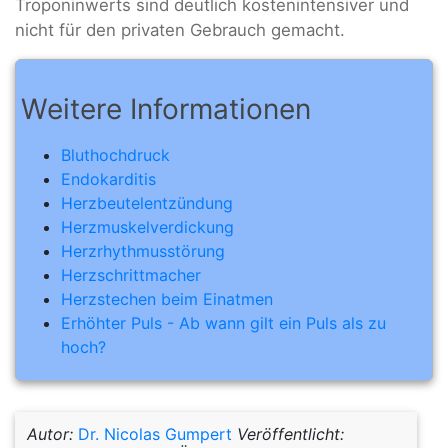
Troponinwerts sind deutlich kostenintensiver und
nicht für den privaten Gebrauch gemacht.
Weitere Informationen
Bluthochdruck
Endokarditis
Herzbeutelentzündung
Herzmuskelverdickung
Herzrhythmusstörung
Herzschrittmacher
Herzstechen beim Einatmen
Erhöhter Puls - Ab wann gilt ein Puls als zu
hoch?
Autor:
Dr. Nicolas Gumpert
Veröffentlicht: