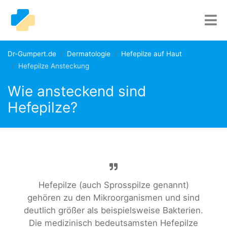
Dr-Gumpert.de
Dermatologie
Hefepilze auf Haut
Hefepilze Ansteckung
Wie ansteckend sind
Hefepilze?
Hefepilze (auch Sprosspilze genannt)
gehören zu den Mikroorganismen und sind
deutlich größer als beispielsweise Bakterien.
Die medizinisch bedeutsamsten Hefepilze