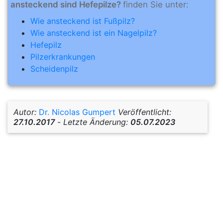
ansteckend sind Hefepilze?
finden Sie unter:
Wie ansteckend ist Fußpilz?
Wie ansteckend ist ein Nagelpilz?
Hefepilz
Pilzerkrankungen
Scheidenpilz
Autor:
Dr. Nicolas Gumpert
Veröffentlicht:
27.10.2017
-
Letzte Änderung:
05.07.2023