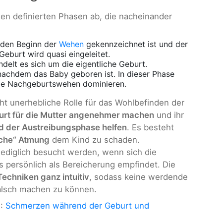
nen definierten Phasen ab, die nacheinander
h den Beginn der
Wehen
gekennzeichnet ist und der
eburt wird quasi eingeleitet.
andelt es sich um die eigentliche Geburt.
 nachdem das Baby geboren ist. In dieser Phase
ie Nachgeburtswehen dominieren.
cht unerhebliche Rolle für das Wohlbefinden der
rt für die Mutter angenehmer machen
und ihr
 der Austreibungsphase helfen
. Es besteht
sche“ Atmung
dem Kind zu schaden.
lediglich besucht werden, wenn sich die
 persönlich als Bereicherung empfindet. Die
Techniken ganz intuitiv
, sodass keine werdende
alsch machen zu können.
n
:
Schmerzen während der Geburt und