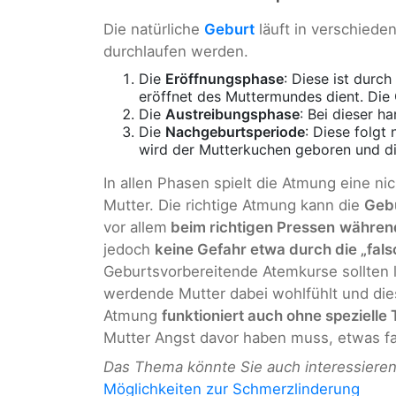
Die natürliche
Geburt
läuft in verschiede
durchlaufen werden.
Die
Eröffnungsphase
: Diese ist durc
eröffnet des Muttermundes dient. Die G
Die
Austreibungsphase
: Bei dieser h
Die
Nachgeburtsperiode
: Diese folgt
wird der Mutterkuchen geboren und d
In allen Phasen spielt die Atmung eine ni
Mutter. Die richtige Atmung kann die
Gebu
vor allem
beim richtigen Pressen
während
jedoch
keine Gefahr etwa durch die „fal
Geburtsvorbereitende Atemkurse sollten 
werdende Mutter dabei wohlfühlt und dies
Atmung
funktioniert auch ohne spezielle 
Mutter Angst davor haben muss, etwas f
Das Thema könnte Sie auch interessiere
Möglichkeiten zur Schmerzlinderung