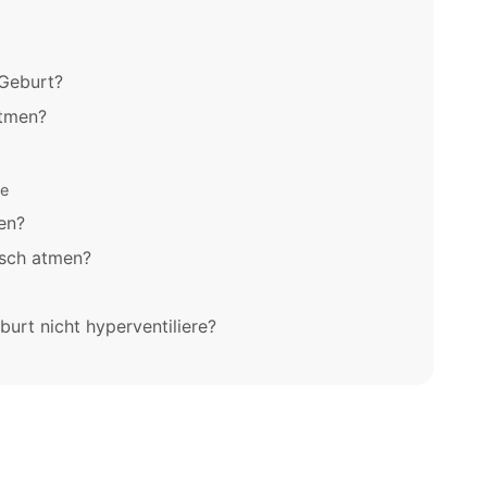
 Geburt?
atmen?
e
en?
lsch atmen?
burt nicht hyperventiliere?