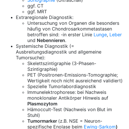
Sonographie
(Ultraschall)
ggf. CT
ggf. MRT
Extraregionale Diagnostik:
Untersuchung von Organen die besonders
häufig von Chondrosarkommetastasen
betroffen sind: -in erster Linie
Lunge
,
Leber
und
Nebennieren
.
Systemische Diagnostik (=
Ausbreitungsdiagnostik und allgemeine
Tumorsuche):
Skelettszintigraphie (3-Phasen-
Szintigraphie)
PET (Positronen-Emissions-Tomographie;
Wertigkeit noch nicht ausreichend validiert)
Spezielle Tumorlabordiagnostik
Immunelektrophorese: bei Nachweis
monoklonaler Antikörper Hinweis auf
Plasmozytom
Hämoccult-Test (Nachweis von Blut im
Stuhl)
Tumormarker
(z.B. NSE = Neuron-
spezifische Enolase beim
Ewing-Sarkom
)