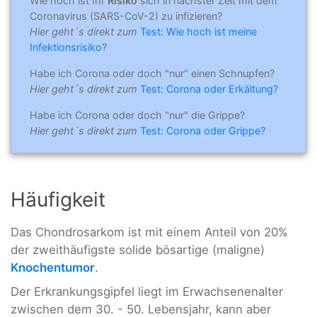
Wie hoch ist Ihr
Risiko
sich in nächster Zeit mit dem
Coronavirus (SARS-CoV-2) zu infizieren?
Hier geht´s direkt zum
Test: Wie hoch ist meine
Infektionsrisiko
?
Habe ich Corona oder doch "nur" einen Schnupfen?
Hier geht´s direkt zum
Test: Corona oder Erkältung?
Habe ich Corona oder doch "nur" die Grippe?
Hier geht´s direkt zum
Test: Corona oder Grippe?
Häufigkeit
Das Chondrosarkom ist mit einem Anteil von 20%
der zweithäufigste solide bösartige (maligne)
Knochentumor
.
Der Erkrankungsgipfel liegt im Erwachsenenalter
zwischen dem 30. - 50. Lebensjahr, kann aber