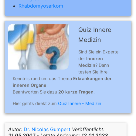
Rhabdomyosarkom
Quiz Innere
Medizin
Sind Sie ein Experte
der
Inneren
Medizin
? Dann
testen Sie Ihre
Kenntnis rund um das Thema
Erkrankungen der
inneren Organe
.
Beantworten Sie dazu
20 kurze Fragen
.
Hier gehts direkt zum
Quiz Innere - Medizin
Autor:
Dr. Nicolas Gumpert
Veröffentlicht:
21.05.2007
-
Letzte Änderung:
12.01.2023