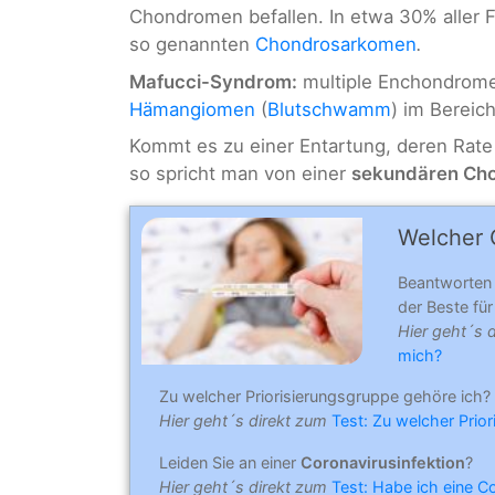
Chondromen befallen. In etwa 30% aller 
so genannten
Chondrosarkomen
.
Mafucci-Syndrom:
multiple Enchondrome 
Hämangiomen
(
Blutschwamm
) im Bereic
Kommt es zu einer Entartung, deren Rate 
so spricht man von einer
sekundären Ch
Welcher C
Beantworten
der Beste für 
Hier geht´s 
mich?
Zu welcher Priorisierungsgruppe gehöre ich?
Hier geht´s direkt zum
Test: Zu welcher Prio
Leiden Sie an einer
Coronavirusinfektion
?
Hier geht´s direkt zum
Test: Habe ich eine C