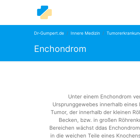
Dr-Gumpert.de
Innere Medizin
Tumorerkrankun
Enchondrom
Unter einem Enchondrom ver
Ursprunggewebes innerhalb eines K
Tumor, der innerhalb der kleinen 
Becken, bzw. in großen Röhrenkn
Bereichen wächst ddas Enchondrom, 
in die weichen Teile eines Knochen