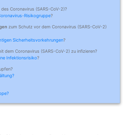
 des Coronavirus (SARS-CoV-2)?
Coronavirus-Risikogruppe
?
ngen
zum Schutz vor dem Coronavirus (SARS-CoV-2)
ichtigen Sicherheitsvorkehrungen
?
mit dem Coronavirus (SARS-CoV-2) zu infizieren?
ne Infektionsrisiko
?
upfen?
ältung?
ippe?