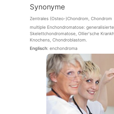
Synonyme
Zentrales (Osteo-)Chondrom, Chondrom
multiple Enchondromatose: generalisiert
Skelettchondromatose, Ollier'sche Krank
Knochens, Chondroblastom.
Englisch
: enchondroma