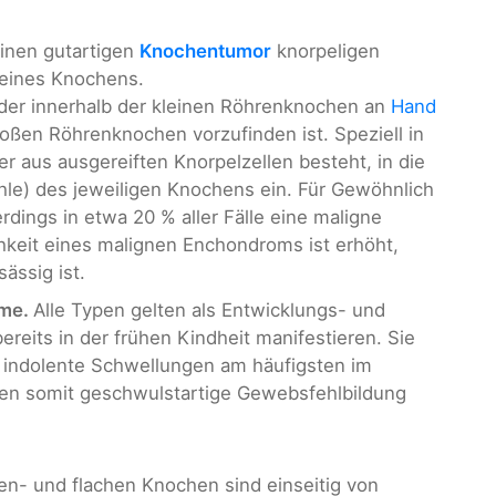
inen gutartigen
Knochentumor
knorpeligen
eines Knochens.
 der innerhalb der kleinen Röhrenknochen an
Hand
roßen Röhrenknochen vorzufinden ist. Speziell in
r aus ausgereiften Knorpelzellen besteht, in die
le) des jeweiligen Knochens ein. Für Gewöhnlich
dings in etwa 20 % aller Fälle eine maligne
hkeit eines malignen Enchondroms ist erhöht,
ssig ist.
ome.
Alle Typen gelten als Entwicklungs- und
ereits in der frühen Kindheit manifestieren. Sie
s indolente Schwellungen am häufigsten im
len somit geschwulstartige Gewebsfehlbildung
en- und flachen Knochen sind einseitig von