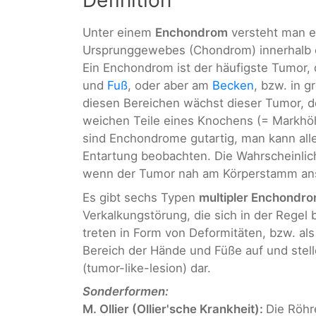
Definition
Unter einem
Enchondrom
versteht man e
Ursprunggewebes (Chondrom) innerhalb 
Ein Enchondrom ist der häufigste Tumor,
und
Fuß
, oder aber am
Becken
, bzw. in g
diesen Bereichen wächst dieser Tumor, de
weichen Teile eines Knochens (= Markhöh
sind Enchondrome gutartig, man kann aller
Entartung beobachten. Die Wahrscheinlic
wenn der Tumor nah am Körperstamm ansä
Es gibt sechs Typen
multipler Enchondr
Verkalkungstörung, die sich in der Regel b
treten in Form von Deformitäten, bzw. al
Bereich der Hände und Füße auf und stel
(tumor-like-lesion) dar.
Sonderformen:
M. Ollier (Ollier'sche Krankheit):
Die Röhr