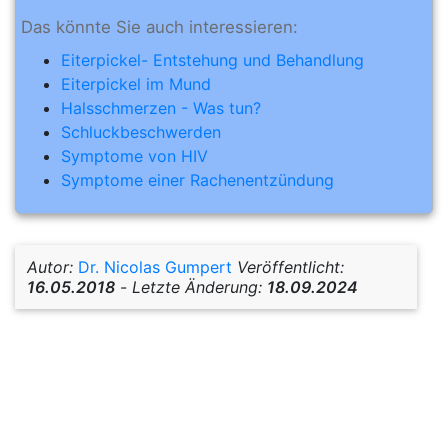
Das könnte Sie auch interessieren:
Eiterpickel- Entstehung und Behandlung
Eiterpickel im Mund
Halsschmerzen - Was tun?
Schluckbeschwerden
Symptome von HIV
Symptome einer Rachenentzündung
Autor:
Dr. Nicolas Gumpert
Veröffentlicht:
16.05.2018
-
Letzte Änderung:
18.09.2024