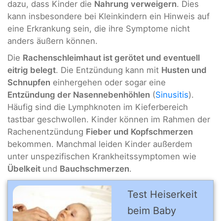
dazu, dass Kinder die
Nahrung verweigern
. Dies
kann insbesondere bei Kleinkindern ein Hinweis auf
eine Erkrankung sein, die ihre Symptome nicht
anders äußern können.
Die
Rachenschleimhaut ist gerötet und eventuell
eitrig belegt
. Die Entzündung kann mit
Husten und
Schnupfen
einhergehen oder sogar eine
Entzündung der Nasennebenhöhlen
(
Sinusitis
).
Häufig sind die Lymphknoten im Kieferbereich
tastbar geschwollen. Kinder können im Rahmen der
Rachenentzündung
Fieber und Kopfschmerzen
bekommen. Manchmal leiden Kinder außerdem
unter unspezifischen Krankheitssymptomen wie
Übelkeit
und
Bauchschmerzen
.
Test Heiserkeit
beim Baby