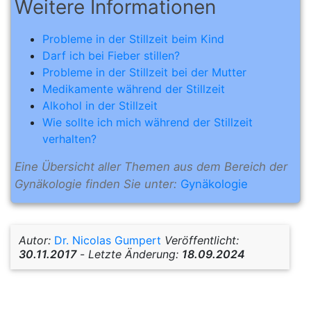
Weitere Informationen
Probleme in der Stillzeit beim Kind
Darf ich bei Fieber stillen?
Probleme in der Stillzeit bei der Mutter
Medikamente während der Stillzeit
Alkohol in der Stillzeit
Wie sollte ich mich während der Stillzeit
verhalten?
Eine Übersicht aller Themen aus dem Bereich der
Gynäkologie finden Sie unter:
Gynäkologie
Autor:
Dr. Nicolas Gumpert
Veröffentlicht:
30.11.2017
-
Letzte Änderung:
18.09.2024