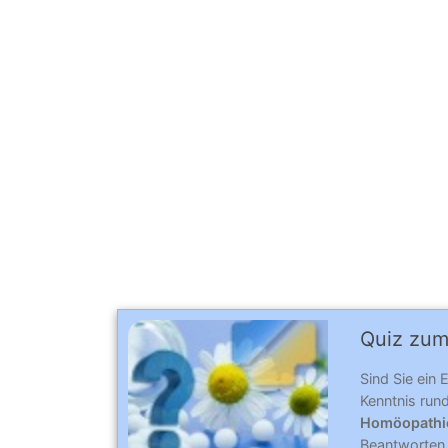
Quiz zum
Sind Sie ein 
Kenntnis ru
Homöopathi
Beantworten