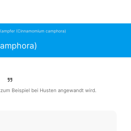
Kampfer (Cinnamomium camphora)
camphora)
e zum Beispiel bei Husten angewandt wird.