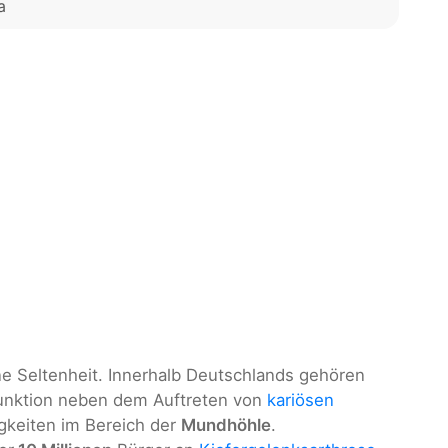
a
ne Seltenheit. Innerhalb Deutschlands gehören
unktion neben dem Auftreten von
kariösen
igkeiten im Bereich der
Mundhöhle
.