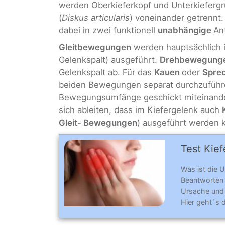
werden Oberkieferkopf und Unterkieferg
(
Diskus articularis
) voneinander getrennt.
dabei in zwei funktionell
unabhängige
An
Gleitbewegungen
werden hauptsächlich i
Gelenkspalt) ausgeführt.
Drehbewegung
Gelenkspalt ab. Für das
Kauen
oder
Spre
beiden Bewegungen separat durchzuführ
Bewegungsumfänge geschickt miteinander
sich ableiten, dass im Kiefergelenk auch
Gleit- Bewegungen
) ausgeführt werden 
Test Kief
Was ist die 
Beantworten
Ursache und
Hier geht´s 