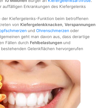
er
10 Millionen
Bürger an
Kiefergelenksarthrose
.
er auffälligen Erkrankungen des Kiefergelenks
te der Kiefergelenks-Funktion beim betroffenen
ftreten von
Kiefergelenkknacken
,
Verspannungen
opfschmerzen
und
Ohrenschmerzen
oder
llgemeinen geht man davon aus, dass derartige
en Fällen durch
Fehlbelastungen
und
l bestehenden Gelenkflächen hervorgerufen