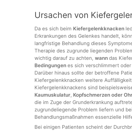
Ursachen von Kiefergel
Da es sich beim
Kiefergelenkknacken
le
Erkrankungen des Gelenkes handelt, kö
langfristige Behandlung dieses Symptom
Therapie des zugrunde liegenden Problem
wichtig darauf zu achten,
wann
das Kiefe
Bedingungen
es sich verschlimmert oder
Darüber hinaus sollte der betroffene Pat
Kiefergelenkknacken weitere Auffälligkei
Kiefergelenkknackens sind beispielswei
Kaumuskulatur
,
Kopfschmerzen oder Oh
die im Zuge der Grunderkrankung auftrete
zugrundeliegende Problem liefern und be
Behandlungsmaßnahmen essenzielle Hilfe
Bei einigen Patienten scheint der Durchb