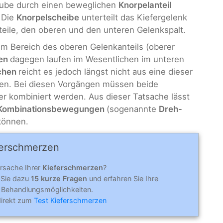
rube durch einen beweglichen
Knorpelanteil
 Die
Knorpelscheibe
unterteilt das Kiefergelenk
teile, den oberen und den unteren Gelenkspalt.
m Bereich des oberen Gelenkanteils (oberer
en
dagegen laufen im Wesentlichen im unteren
chen
reicht es jedoch längst nicht aus eine dieser
en. Bei diesen Vorgängen müssen beide
 kombiniert werden. Aus dieser Tatsache lässt
Kombinationsbewegungen
(sogenannte
Dreh-
können.
er­schmer­zen
Ursache Ihrer
Kieferschmerzen
?
 Sie dazu
15 kurze Fragen
und erfahren Sie Ihre
 Behandlungsmöglichkeiten.
direkt zum
Test Kieferschmerzen