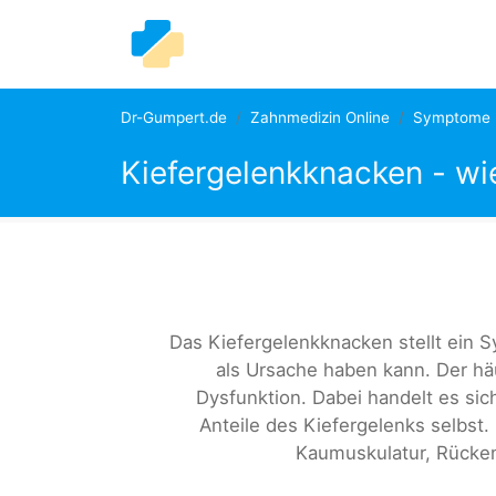
Dr-Gumpert.de
Zahnmedizin Online
Symptome
Kiefergelenkknacken - w
Das Kiefergelenkknacken stellt ein
als Ursache haben kann. Der hä
Dysfunktion. Dabei handelt es sic
Anteile des Kiefergelenks selbs
Kaumuskulatur, Rücke