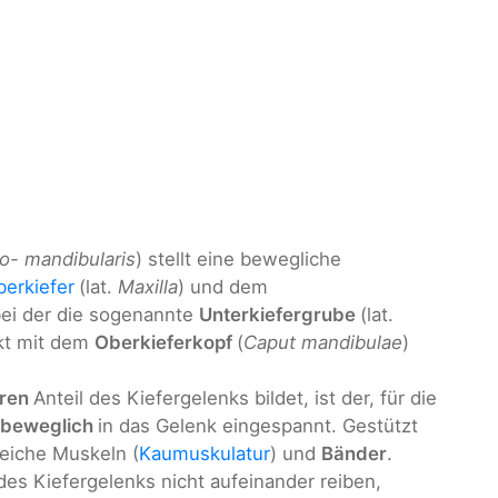
ro- mandibularis
) stellt eine bewegliche
erkiefer
(lat.
Maxilla
) und dem
 bei der die sogenannte
Unterkiefergrube
(lat.
akt mit dem
Oberkieferkopf
(
Caput mandibulae
)
rren
Anteil des Kiefergelenks bildet, ist der, für die
beweglich
in das Gelenk eingespannt. Gestützt
eiche Muskeln (
Kaumuskulatur
) und
Bänder
.
es Kiefergelenks nicht aufeinander reiben,