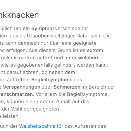
enkknacken
diglich um ein
Symptom
verschiedener
nnen dessen
Ursachen
vielfältiger Natur sein. Die
es kann demnach nur über eine geeignete
s erfolgen. Aus diesem Grund ist es extrem
rgelenkknacken auftritt und unter
welchen
 wie es gegebenenfalls gelindert werden kann.
ient darauf achten, ob neben dem
ten auftreten.
Begleitsymptome
des
se
Verspannungen
oder
Schmerzen
im Bereich der
renschmerzen.
Vor allem die Begleitsymptome,
n, können einen ersten Anhalt auf das
i der Wahl der geeigneten
 leisten.
ruch der
Weisheitszähne
für das Auftreten des