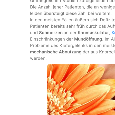
Umfangreichen Studien zufolge leiden üb
Die Anzahl jener Patienten, die an wenig
leiden übersteigt diese Zahl bei weitem.
In den meisten Fällen äußern sich Defizi
Patienten bereits sehr früh durch das Au
und
Schmerzen
an der
Kaumuskulatur
,
K
Einschränkungen der
Mundöffnung
. Im A
Probleme des Kiefergelenks in den meist
mechanische Abnutzung
der aus Knorpe
werden.