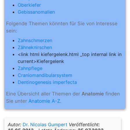
Oberkiefer
Gebissanomalien
Folgende Themen könnten für Sie von Interesse
sein:
Zahnschmerzen
Zähneknirschen
<link html kiefergelenk.html _top internal link in
current>Kiefergelenk
Zahnpflege
Craniomandibularsystem
Dentinogenesis imperfecta
Eine Übersicht aller Themen der
Anatomie
finden
Sie unter
Anatomie A-Z
.
Autor:
Dr. Nicolas Gumpert
Veröffentlicht: