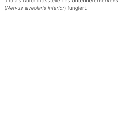
und als Durchtrittsstelle des
Unterkiefernervens
(
Nervus alveolaris inferior
) fungiert.