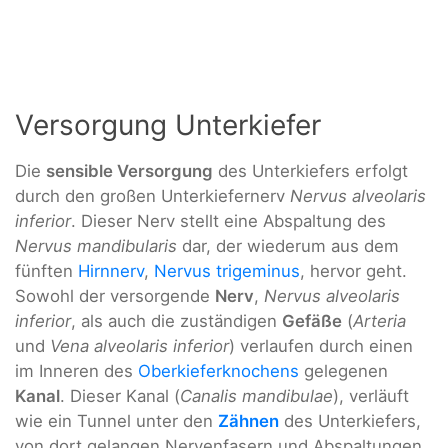
Versorgung Unterkiefer
Die
sensible Versorgung
des Unterkiefers erfolgt
durch den großen Unterkiefernerv
Nervus alveolaris
inferior
. Dieser Nerv stellt eine Abspaltung des
Nervus mandibularis
dar, der wiederum aus dem
fünften
Hirnnerv
,
Nervus trigeminus
, hervor geht.
Sowohl der versorgende
Nerv
,
Nervus alveolaris
inferior
, als auch die zuständigen
Gefäße
(
Arteria
und
Vena alveolaris inferior
) verlaufen durch einen
im Inneren des
Oberkieferknochens
gelegenen
Kanal
. Dieser Kanal (
Canalis mandibulae
), verläuft
wie ein Tunnel unter den
Zähnen
des Unterkiefers,
von dort gelangen Nervenfasern und Abspaltungen