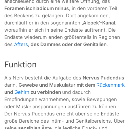
anschließend durch eine weitere Öffnung, das
Foramen ischiadicum minus
, in den vorderen Teil
des Beckens zu gelangen. Dort angekommen,
durchläuft er in den sogenannten
‚Alcock’-Kanal
,
woraufhin er sich in seine Endäste auftrennt. Die
Endäste wiederum enden größtenteils in Regionen
des
Afters
, des Dammes oder der Genitalien
.
Funktion
Als Nerv besteht die Aufgabe des
Nervus Pudendus
darin,
Gewebe und Muskulatur mit dem
Rückenmark
und
Gehirn
zu verbinden
und dadurch
Empfindungen wahrnehmen, sowie Bewegungen
oder Muskelanspannungen ausführen zu können.
Der Nervus Pudendus erreicht über seine Endäste
große Bereiche des Intim- und Genitalbereichs. Über
seine
sensiblen
Äste, die jegliche Druck- und