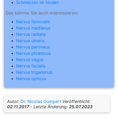
Schmerzen im Hoden
Das könnte Sie auch interessieren:
Nervus femoralis
Nervus medianus
Nervus radialis
Nervus ulnaris
Nervus peroneus
Nervus phrenicus
Nervus vagus
Nervus facialis
Nervus trigeminus
Nervus opticus
Autor:
Dr. Nicolas Gumpert
Veröffentlicht:
02.11.2017
-
Letzte Änderung:
25.07.2023