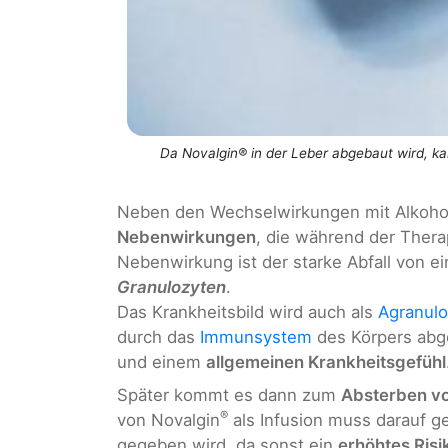
Da Novalgin® in der Leber abgebaut wird, k
Neben den Wechselwirkungen mit Alkoho
Nebenwirkungen
, die während der Thera
Nebenwirkung ist der starke Abfall von ei
Granulozyten
.
Das Krankheitsbild wird auch als
Agranul
durch das
Immunsystem
des Körpers ab
und einem
allgemeinen Krankheitsgefühl
Später kommt es dann zum
Absterben vo
®
von Novalgin
als Infusion muss darauf g
gegeben wird, da sonst ein
erhöhtes Ris