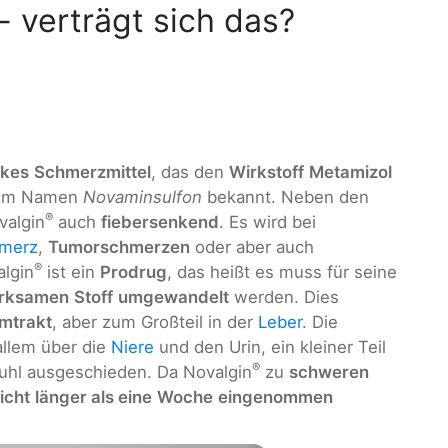
- verträgt sich das?
rkes
Schmerzmittel
, das den
Wirkstoff
Metamizol
r dem Namen
Novaminsulfon
bekannt. Neben den
®
valgin
auch
fiebersenkend
. Es wird bei
hmerz
,
Tumorschmerzen
oder aber auch
®
lgin
ist ein
Prodrug
, das heißt es muss für seine
rksamen
Stoff
umgewandelt
werden. Dies
mtrakt
, aber zum Großteil in der
Leber
. Die
allem über die
Niere
und den Urin, ein kleiner Teil
®
tuhl ausgeschieden. Da Novalgin
zu
schweren
icht
länger als eine
Woche
eingenommen