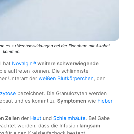
ann es zu Wechselwirkungen bei der Einnahme mit Alkohol
kommen.
l hat
Novalgin®
weitere schwerwiegende
pie auftreten können. Die schlimmste
ner Unterart der
weißen Blutkörperchen
, den
ozytose
bezeichnet. Die Granulozyten werden
gebaut und es kommt zu
Symptomen
wie
Fieber
.
n Zellen
der
Haut
und
Schleimhäute
. Bei Gabe
eachtet werden, dass die Infusion
langsam
iko
für einen Kreislaufschock besteht.