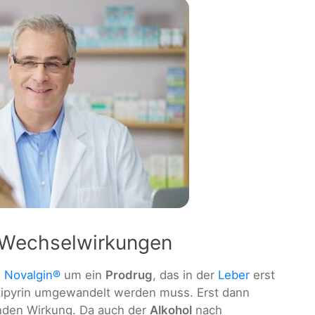
- Wechselwirkungen
i
Novalgin®
um ein
Prodrug
, das in der
Leber
erst
tipyrin umgewandelt werden muss. Erst dann
nden Wirkung. Da auch der
Alkohol
nach