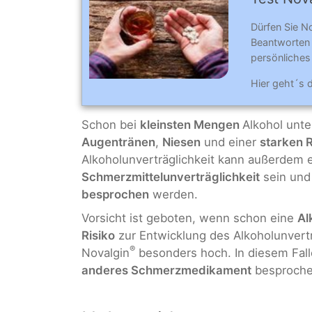
Dürfen Sie N
Beantworten
persönliches 
Hier geht´s 
Schon bei
kleinsten Mengen
Alkohol unte
Augentränen
,
Niesen
und einer
starken 
Alkoholunverträglichkeit kann außerdem e
Schmerzmittelunverträglichkeit
sein und
besprochen
werden.
Vorsicht ist geboten, wenn schon eine
Al
Risiko
zur Entwicklung des Alkoholunver
®
Novalgin
besonders hoch. In diesem Fall
anderes Schmerzmedikament
besproche