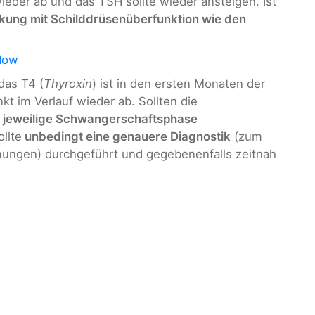
ieder ab und das TSH sollte wieder ansteigen. Ist
kung mit Schilddrüsenüberfunktion wie den
dow
das T4 (
Thyroxin
) ist in den ersten Monaten der
t im Verlauf wieder ab. Sollten die
e jeweilige Schwangerschaftsphase
ollte
unbedingt eine genauere Diagnostik
(zum
mmungen) durchgeführt und gegebenenfalls zeitnah