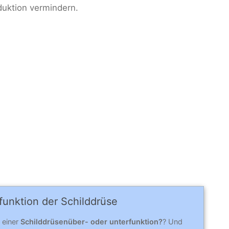
duktion vermindern.
funktion der Schilddrüse
 einer
Schilddrüsenüber- oder unterfunktion?
? Und