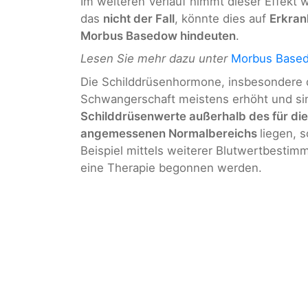
Im weiteren Verlauf nimmt dieser Effekt w
das
nicht der Fall
, könnte dies auf
Erkran
Morbus Basedow hindeuten
.
Lesen Sie mehr dazu unter
Morbus Base
Die Schilddrüsenhormone, insbesondere 
Schwangerschaft meistens erhöht und sink
Schilddrüsenwerte außerhalb des für di
angemessenen Normalbereichs
liegen, s
Beispiel mittels weiterer Blutwertbesti
eine Therapie begonnen werden.