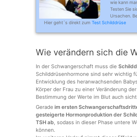
wie kann ma
Testen Sie s
Ursachen. Be
Hier geht´s direkt zum
Test Schilddrüse
Wie verändern sich die 
In der Schwangerschaft muss die
Schildd
Schilddrüsenhormone sind sehr wichtig fü
Entwicklung des heranwachsenden Babys
Körper der Frau zu einer Veränderung der
Bestimmung der Werte im Blut auch sicht
Gerade
im ersten Schwangerschaftsdritt
gesteigerte Hormonproduktion der Schil
TSH ab
, sodass in dieser Phase untere 
können.