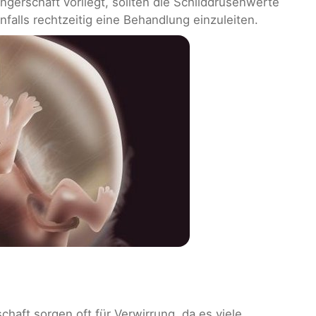
erschaft vorliegt, sollten die Schilddrüsenwerte
alls rechtzeitig eine Behandlung einzuleiten.
haft sorgen oft für Verwirrung, da es viele