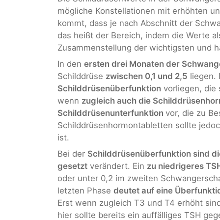
mögliche Konstellationen mit erhöhten un
kommt, dass je nach Abschnitt der Schwa
das heißt der Bereich, indem die Werte al
Zusammenstellung der wichtigsten und hä
In den
ersten drei Monaten der Schwang
Schilddrüse
zwischen 0,1 und 2,5
liegen.
Schilddrüsenüberfunktion
vorliegen, die
wenn
zugleich auch die Schilddrüsenhor
Schilddrüsenunterfunktion
vor, die zu B
Schilddrüsenhormontabletten sollte jedoc
ist.
Bei der
Schilddrüsenüberfunktion sind d
gesetzt
verändert. Ein
zu niedrigeres TS
oder unter 0,2 im zweiten Schwangerschaf
letzten Phase
deutet auf eine Überfunkti
Erst wenn zugleich T3 und T4 erhöht sin
hier sollte bereits ein auffälliges TSH g