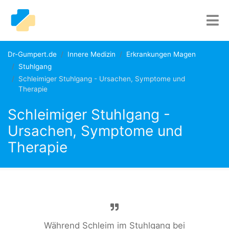
Dr-Gumpert.de
Innere Medizin
Erkrankungen Magen
Stuhlgang
Schleimiger Stuhlgang - Ursachen, Symptome und
Therapie
Schleimiger Stuhlgang -
Ursachen, Symptome und
Therapie
Während Schleim im Stuhlgang bei