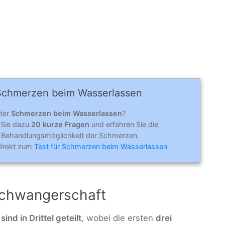
Schmer­zen beim Was­ser­las­sen
nter
Schmerzen beim Wasserlassen
?
 Sie dazu
20 kurze Fragen
und erfahren Sie die
 Behandlungsmöglichkeit der Schmerzen.
direkt zum
Test für Schmerzen beim Wasserlassen
schwangerschaft
d in Drittel geteilt
, wobei die ersten
drei