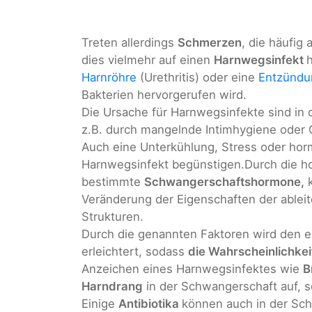
Treten allerdings
Schmerzen
, die häufig
dies vielmehr auf einen
Harnwegsinfekt
h
Harnröhre
(Urethritis) oder eine
Entzündu
Bakterien hervorgerufen wird.
Die Ursache für Harnwegsinfekte sind in 
z.B. durch mangelnde Intimhygiene oder 
Auch eine Unterkühlung, Stress oder ho
Harnwegsinfekt begünstigen.Durch die h
bestimmte
Schwangerschaftshormone,
Veränderung der Eigenschaften der ablei
Strukturen.
Durch die genannten Faktoren wird den 
erleichtert, sodass
die Wahrscheinlichkei
Anzeichen eines Harnwegsinfektes wie
B
Harndrang
in der Schwangerschaft auf, so
Einige
Antibiotika
können auch in der Sc