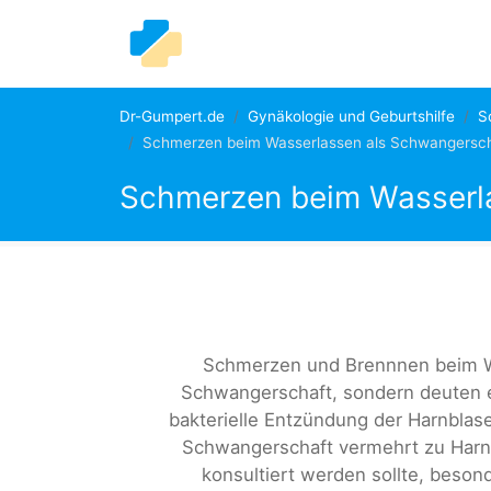
Dr-Gumpert.de
Gynäkologie und Geburtshilfe
S
Schmerzen beim Wasserlassen als Schwangersc
Schmerzen beim Wasserl
Schmerzen und Brennnen beim Wa
Schwangerschaft, sondern deuten e
bakterielle Entzündung der Harnblase
Schwangerschaft vermehrt zu Harn
konsultiert werden sollte, beso