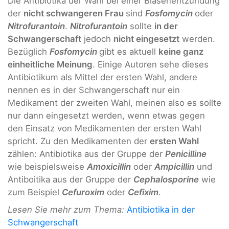
Die Antibiotika der Wahl bei einer Blasenentzündung
der
nicht schwangeren Frau
sind
Fosfomycin
oder
Nitrofurantoin
.
Nitrofurantoin
sollte
in der
Schwangerschaft
jedoch
nicht eingesetzt
werden.
Bezüglich
Fosfomycin
gibt es aktuell
keine ganz
einheitliche Meinung
. Einige Autoren sehe dieses
Antibiotikum als Mittel der ersten Wahl, andere
nennen es in der Schwangerschaft nur ein
Medikament der zweiten Wahl, meinen also es sollte
nur dann eingesetzt werden, wenn etwas gegen
den Einsatz von Medikamenten der ersten Wahl
spricht. Zu den Medikamenten der
ersten Wahl
zählen: Antibiotika aus der Gruppe der
Penicilline
wie beispielsweise
Amoxicillin
oder
Ampicillin
und
Antiboitika aus der Gruppe der
Cephalosporine
wie
zum Beispiel
Cefuroxim
oder
Cefixim
.
Lesen Sie mehr zum Thema:
Antibiotika in der
Schwangerschaft