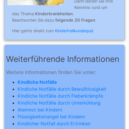
Dann testen Sie Ihre
Kenntnis rund um
das Thema
Kinderkrankheiten
.
Beantworten Sie dazu
folgende 20 Fragen
.
Hier gehts direkt zum
Kinderheilkundequiz
Weiterführende Informationen
Weitere Informationen finden Sie unter:
Kindliche Notfälle
Kindliche Notfälle durch Bewußtlosigkeit
Kindliche Notfälle durch Fieberkrämpfe
Kindliche Notfälle durch Unterkühlung
Atemnot bei Kindern
Flüssigkeitsmangel bei Kindern
Kindlicher Notfall durch Ertrinken