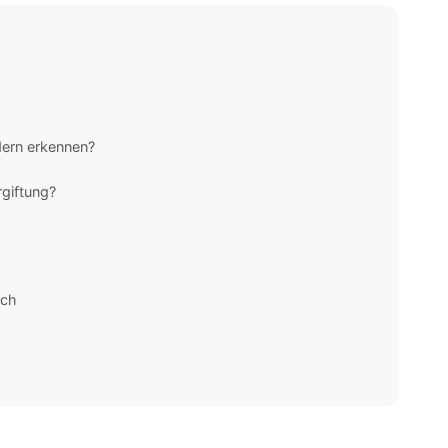
dern erkennen?
rgiftung?
ich