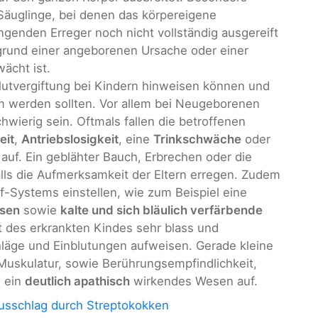
Säuglinge, bei denen das körpereigene
enden Erreger noch nicht vollständig ausgereift
grund einer angeborenen Ursache oder einer
ächt ist.
 Blutvergiftung bei Kindern hinweisen können und
am werden sollten. Vor allem bei Neugeborenen
hwierig sein. Oftmals fallen die betroffenen
eit
,
Antriebslosigkeit
, eine
Trinkschwäche
oder
auf. Ein geblähter Bauch, Erbrechen oder die
lls die Aufmerksamkeit der Eltern erregen. Zudem
f-Systems einstellen, wie zum Beispiel eine
sen
sowie
kalte und sich bläulich verfärbende
t des erkrankten Kindes sehr blass und
läge und Einblutungen aufweisen. Gerade kleine
 Muskulatur, sowie Berührungsempfindlichkeit,
d ein
deutlich apathisch
wirkendes Wesen auf.
usschlag durch Streptokokken