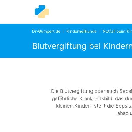
Dr-Gumpert.de
Kinderheilkunde
Notfall beim Ki
Blutvergiftung bei Kinder
Die Blutvergiftung oder auch Seps
gefährliche Krankheitsbild, das d
kleinen Kindern stellt die Seps
absolu