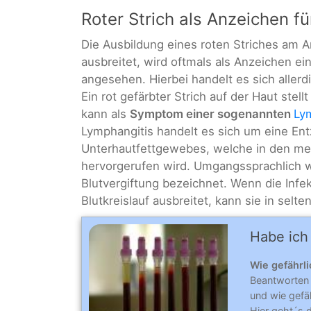
Roter Strich als Anzeichen fü
Die Ausbildung eines roten Striches am A
ausbreitet, wird oftmals als Anzeichen e
angesehen. Hierbei handelt es sich allerd
Ein rot gefärbter Strich auf der Haut stel
kann als
Symptom einer sogenannten
Ly
Lymphangitis handelt es sich um eine E
Unterhautfettgewebes, welche in den mei
hervorgerufen wird. Umgangssprachlich wi
Blutvergiftung bezeichnet. Wenn die Infe
Blutkreislauf ausbreitet, kann sie in selt
Habe ich
Wie gefährl
Beantworten
und wie gefä
Hier geht´s 