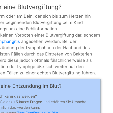
r eine Blutvergiftung?
rm oder am Bein, der sich bis zum Herzen hin
iner beginnenden Blutvergiftung beim Kind
ings um eine Fehlinformation.
lt keinen Vorboten einer Blutvergiftung dar, sondern
mphangitis
angesehen werden. Bei der
ntzündung der Lymphbahnen der Haut und des
sten Fällen durch das Eintreten von Bakterien
rd diese jedoch oftmals fälschlicherweise als
ktion der Lymphgefäße sich weiter auf den
enen Fällen zu einer echten Blutvergiftung führen.
 eine Entzündung im Blut?
ich kann das werden?
 Sie dazu
5 kurze Fragen
und erfähren Sie Ursache
hrlich das werden kann.
direkt zum
Test Entzündung im Blut
.