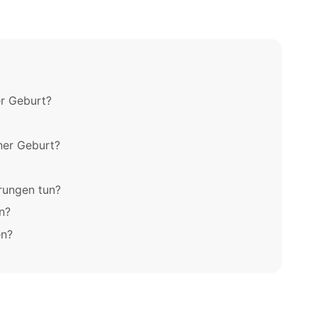
er Geburt?
ner Geburt?
rungen tun?
n?
en?